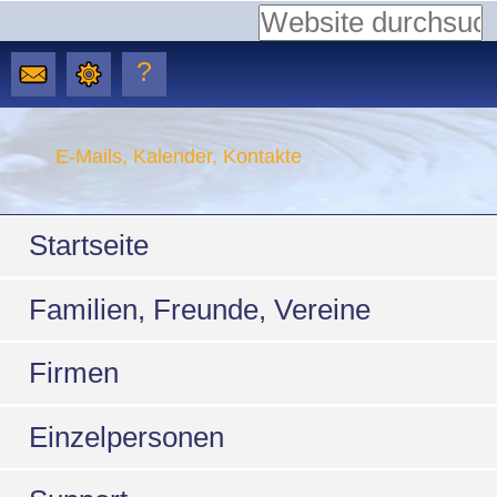
Website durchsuchen
Erweiterte
?
Suche…
Direkt
zum
E-Mails, Kalender, Kontakte
Inhalt
Sektionen
|
Startseite
Direkt
Familien, Freunde, Vereine
zur
Navigation
Firmen
Einzelpersonen