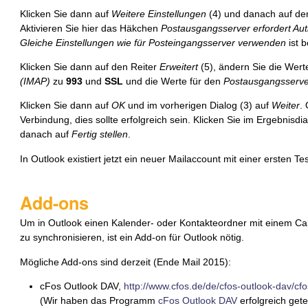
Klicken Sie dann auf
Weitere Einstellungen
(4) und danach auf de
Aktivieren Sie hier das Häkchen
Postausgangsserver erfordert Auth
Gleiche Einstellungen wie für Posteingangsserver verwenden
ist b
Klicken Sie dann auf den Reiter
Erweitert
(5), ändern Sie die Wert
(IMAP)
zu
993
und
SSL
und die Werte für den
Postausgangsserv
Klicken Sie dann auf
OK
und im vorherigen Dialog (3) auf
Weiter
. 
Verbindung, dies sollte erfolgreich sein. Klicken Sie im Ergebnisdi
danach auf
Fertig stellen
.
In Outlook existiert jetzt ein neuer Mailaccount mit einer ersten Te
Add-ons
Um in Outlook einen Kalender- oder Kontakteordner mit einem 
zu synchronisieren, ist ein Add-on für Outlook nötig.
Mögliche Add-ons sind derzeit (Ende Mail 2015):
cFos Outlook DAV,
http://www.cfos.de/de/cfos-outlook-dav/cf
(Wir haben das Programm
cFos Outlook DAV
erfolgreich get