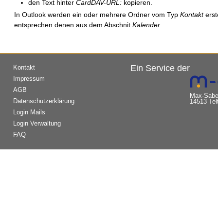
den Text hinter
CardDAV-URL:
kopieren.
In Outlook werden ein oder mehrere Ordner vom Typ
Kontakt
erste
entsprechen denen aus dem Abschnit
Kalender
.
Ein Service der
Kontakt
Impressum
AGB
Max-Saber
Datenschutzerklärung
14513 Tel
Login Mails
Login Verwaltung
FAQ