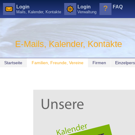
?
Login
Login
FAQ
Mails, Kalender, Kontakte
Verwaltung
Direkt
zum
Inhalt
|
E-Mails, Kalender, Kontakte
Direkt
zur
Navigation
Sektionen
Startseite
Familien, Freunde, Vereine
Firmen
Einzelper