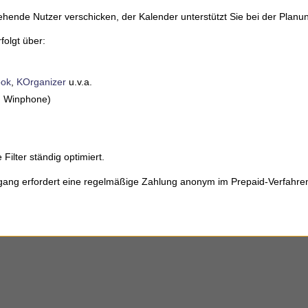
ende Nutzer verschicken, der Kalender unterstützt Sie bei der Plan
olgt über:
ook
,
KOrganizer
u.v.a.
e, Winphone)
 Filter ständig optimiert.
Zugang erfordert eine regelmäßige Zahlung anonym im Prepaid-Verfahre