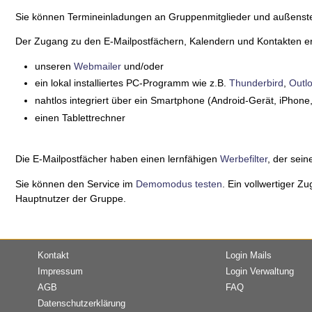
Sie können Termineinladungen an Gruppenmitglieder und außensteh
Der Zugang zu den E-Mailpostfächern, Kalendern und Kontakten erf
unseren
Webmailer
und/oder
ein lokal installiertes PC-Programm wie z.B.
Thunderbird
,
Outl
nahtlos integriert über ein Smartphone (Android-Gerät, iPhon
einen Tablettrechner
Die E-Mailpostfächer haben einen lernfähigen
Werbefilter
, der seine
Sie können den Service im
Demomodus testen
. Ein vollwertiger 
Hauptnutzer der Gruppe.
Kontakt
Login Mails
Impressum
Login Verwaltung
AGB
FAQ
Datenschutzerklärung