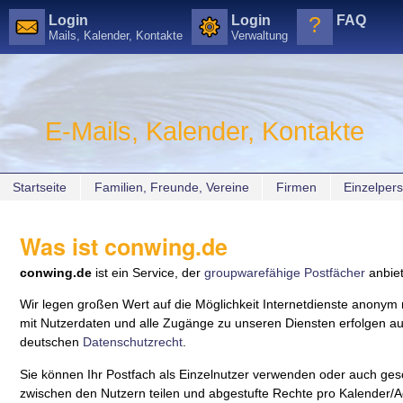
?
Login
Login
FAQ
Mails, Kalender, Kontakte
Verwaltung
Direkt
zum
Inhalt
|
E-Mails, Kalender, Kontakte
Direkt
zur
Navigation
Sektionen
Startseite
Familien, Freunde, Vereine
Firmen
Einzelper
Was ist conwing.de
conwing.de
ist ein Service, der
groupwarefähige
Postfächer
anbiet
Wir legen großen Wert auf die Möglichkeit Internetdienste anonym
mit Nutzerdaten und alle Zugänge zu unseren Diensten erfolgen au
deutschen
Datenschutzrecht
.
Sie können Ihr Postfach als Einzelnutzer verwenden oder auch ges
zwischen den Nutzern teilen und abgestufte Rechte pro Kalender/A