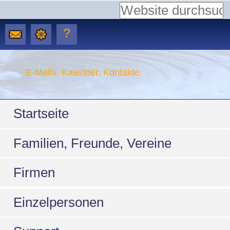
Website durchsuchen
Erweiterte
?
Suche…
Direkt
zum
E-Mails, Kalender, Kontakte
Inhalt
Sektionen
|
Startseite
Direkt
Familien, Freunde, Vereine
zur
Navigation
Firmen
Einzelpersonen